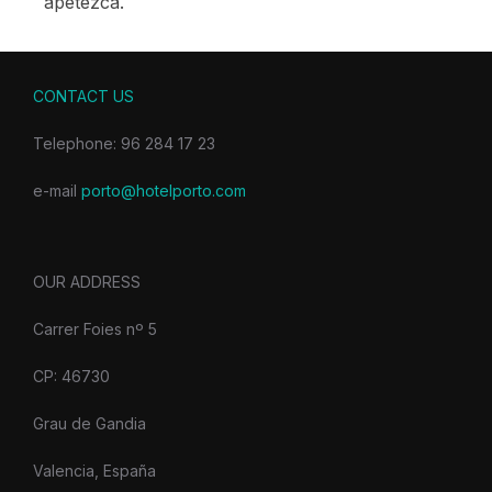
apetezca.
CONTACT US
Telephone: 96 284 17 23
e-mail
porto@hotelporto.com
OUR ADDRESS
Carrer Foies nº 5
CP: 46730
Grau de Gandia
Valencia, España