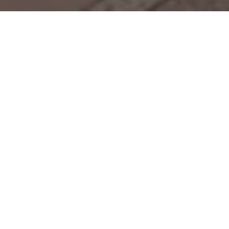
Situados frente a la Iglesia de San Nicolás
encontramos los tinglados, imponentes naves
abovedadas preparadas para distintos tipos de
almacenamiento. Desde el Molls dels Borja
tendrá unas magníficas vistas a los mismos
tanto de día como de noche y encontrará bares
y restaurantes muy recomendables como el
Barracuda o el Marinit.
Facebook
Share on X
LinkedIn
WhatsApp
Email