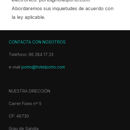
Abordaremos sus inquietudes de acuerdo con
la ley aplicable.
CONTACTA CON NOSOTROS
Teléfono: 96 284 17 23
e-mail
porto@hotelporto.com
NUESTRA DIRECCIÓN
Carrer Foies nº 5
CP: 46730
Grau de Gandia